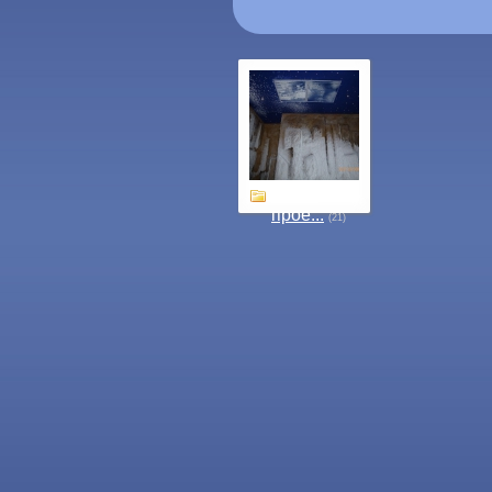
Наши
прое...
(21)